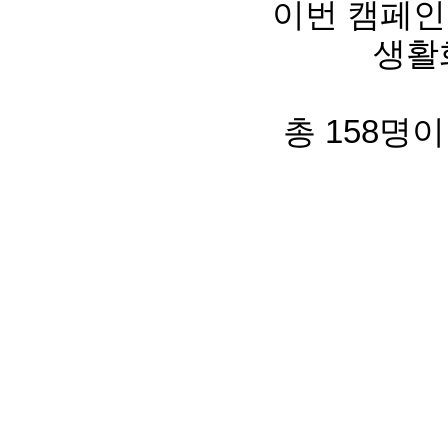
이번 캠페인
생활
총
158
명이