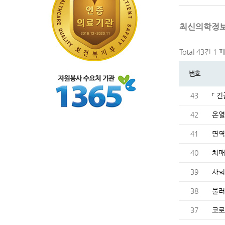
최신의학정
Total 43건
1 
번호
43
「 
42
온열
41
면역
40
치매
39
사회
38
물러
37
코로