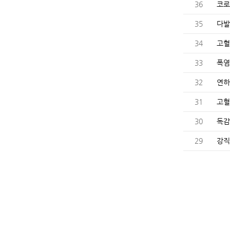
36
코로
35
다발
34
고혈
33
폭염
32
연하
31
고혈
30
독감
29
강직