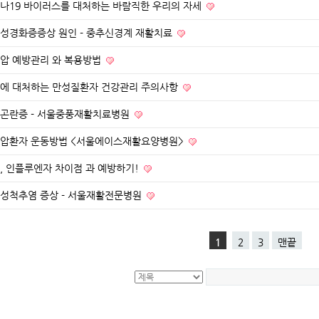
나19 바이러스를 대처하는 바람직한 우리의 자세
성경화증증상 원인 - 중추신경계 재활치료
압 예방관리 와 복용방법
에 대처하는 만성질환자 건강관리 주의사항
곤란증 - 서울중풍재활치료병원
압환자 운동방법 <서울에이스재활요양병원>
, 인플루엔자 차이점 과 예방하기!
성척추염 증상 - 서울재활전문병원
1
2
3
맨끝