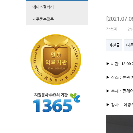
에이스갤러리
[2021.07
자주묻는질문
작성자
21
이전글
다
▶
시간 : 18:00-
▶ 장소 : 본관
휠체어
▶ 주제 :
▶ 강사 : 이종